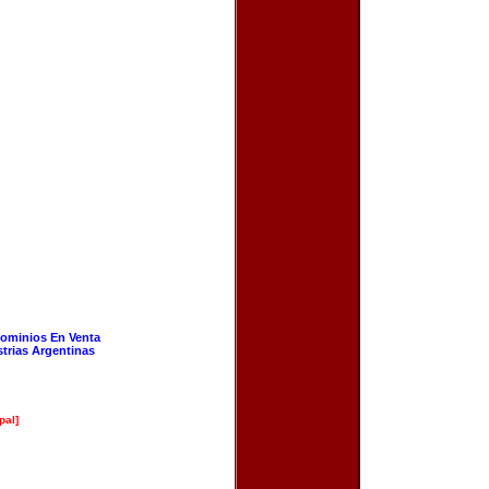
ominios En Venta
strias Argentinas
pal]