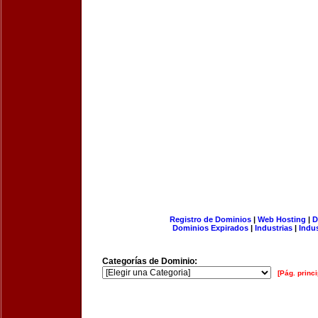
Registro de Dominios
|
Web Hosting
|
D
Dominios Expirados
|
Industrias
|
Indu
Categorías de Dominio:
[Pág. princi