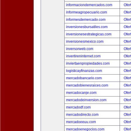
informaciondemercados.com
Ofer
informeagropecuario.com
Ofer
informesdemercado.com
Ofer
inversionesbursatiles.com
Ofer
inversionesestrategicas.com
Ofer
inversionesmexico.com
Ofer
inversorweb.com
Ofer
invertireninternet.com
Ofer
inviertaenpropiedades.com
Ofer
logisticayfinanzas.com
Ofer
mercadobancario.com
Ofer
mercadobienesraices.com
Ofer
mercadocanje.com
Ofer
mercadodeinversion.com
Ofer
mercadodf.com
Ofer
mercadodirecto.com
Ofer
mercadoeeuu.com
Ofer
mercadoenegocios.com
Ofer