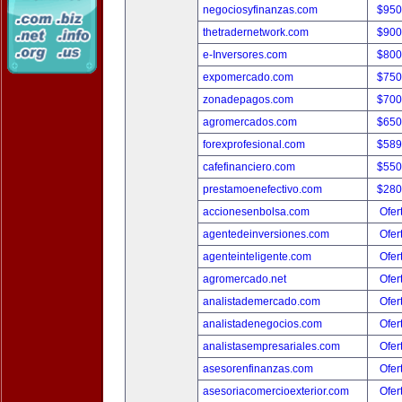
negociosyfinanzas.com
$950
thetradernetwork.com
$900
e-Inversores.com
$800
expomercado.com
$750
zonadepagos.com
$700
agromercados.com
$650
forexprofesional.com
$589
cafefinanciero.com
$550
prestamoenefectivo.com
$280
accionesenbolsa.com
Ofer
agentedeinversiones.com
Ofer
agenteinteligente.com
Ofer
agromercado.net
Ofer
analistademercado.com
Ofer
analistadenegocios.com
Ofer
analistasempresariales.com
Ofer
asesorenfinanzas.com
Ofer
asesoriacomercioexterior.com
Ofer