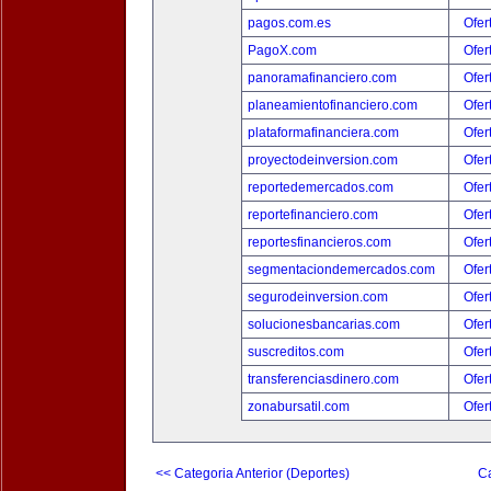
pagos.com.es
Ofer
PagoX.com
Ofer
panoramafinanciero.com
Ofer
planeamientofinanciero.com
Ofer
plataformafinanciera.com
Ofer
proyectodeinversion.com
Ofer
reportedemercados.com
Ofer
reportefinanciero.com
Ofer
reportesfinancieros.com
Ofer
segmentaciondemercados.com
Ofer
segurodeinversion.com
Ofer
solucionesbancarias.com
Ofer
suscreditos.com
Ofer
transferenciasdinero.com
Ofer
zonabursatil.com
Ofer
<< Categoria Anterior (Deportes)
Ca