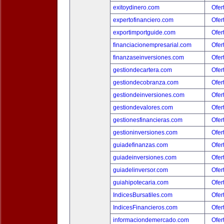
exitoydinero.com
Ofer
expertofinanciero.com
Ofer
exportimportguide.com
Ofer
financiacionempresarial.com
Ofer
finanzaseinversiones.com
Ofer
gestiondecartera.com
Ofer
gestiondecobranza.com
Ofer
gestiondeinversiones.com
Ofer
gestiondevalores.com
Ofer
gestionesfinancieras.com
Ofer
gestioninversiones.com
Ofer
guiadefinanzas.com
Ofer
guiadeinversiones.com
Ofer
guiadelinversor.com
Ofer
guiahipotecaria.com
Ofer
IndicesBursatiles.com
Ofer
IndicesFinancieros.com
Ofer
informaciondemercado.com
Ofer