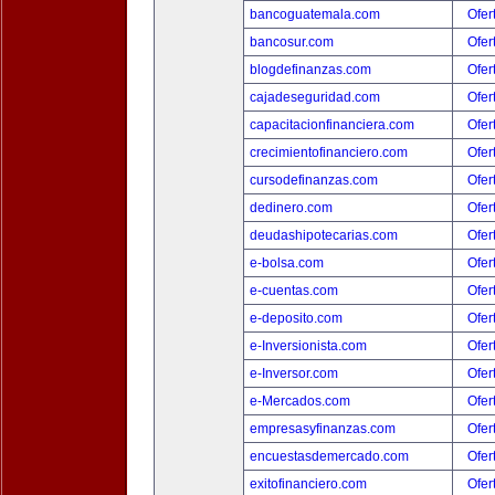
bancoguatemala.com
Ofer
bancosur.com
Ofer
blogdefinanzas.com
Ofer
cajadeseguridad.com
Ofer
capacitacionfinanciera.com
Ofer
crecimientofinanciero.com
Ofer
cursodefinanzas.com
Ofer
dedinero.com
Ofer
deudashipotecarias.com
Ofer
e-bolsa.com
Ofer
e-cuentas.com
Ofer
e-deposito.com
Ofer
e-Inversionista.com
Ofer
e-Inversor.com
Ofer
e-Mercados.com
Ofer
empresasyfinanzas.com
Ofer
encuestasdemercado.com
Ofer
exitofinanciero.com
Ofer