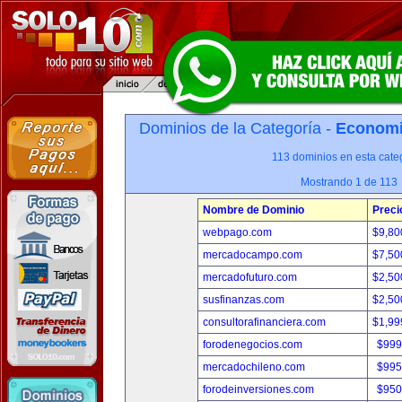
Dominios de la Categoría -
Economia
113 dominios en esta categ
Mostrando 1 de 113
Nombre de Dominio
Preci
webpago.com
$9,80
mercadocampo.com
$7,50
mercadofuturo.com
$2,50
susfinanzas.com
$2,50
consultorafinanciera.com
$1,99
forodenegocios.com
$999
mercadochileno.com
$995
forodeinversiones.com
$950