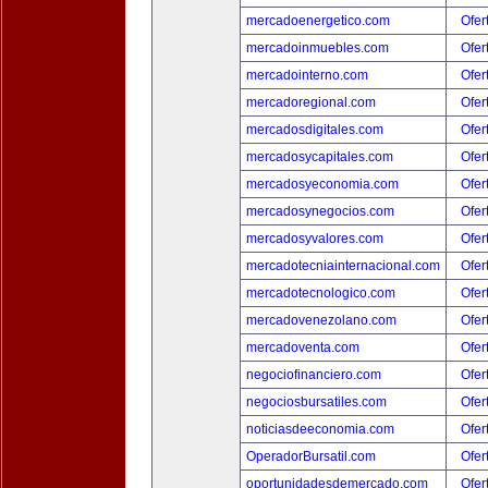
mercadoenergetico.com
Ofer
mercadoinmuebles.com
Ofer
mercadointerno.com
Ofer
mercadoregional.com
Ofer
mercadosdigitales.com
Ofer
mercadosycapitales.com
Ofer
mercadosyeconomia.com
Ofer
mercadosynegocios.com
Ofer
mercadosyvalores.com
Ofer
mercadotecniainternacional.com
Ofer
mercadotecnologico.com
Ofer
mercadovenezolano.com
Ofer
mercadoventa.com
Ofer
negociofinanciero.com
Ofer
negociosbursatiles.com
Ofer
noticiasdeeconomia.com
Ofer
OperadorBursatil.com
Ofer
oportunidadesdemercado.com
Ofer