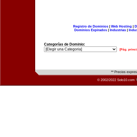
Registro de Dominios
|
Web Hosting
|
D
Dominios Expirados
|
Industrias
|
Indu
Categorías de Dominio:
[Pág. princi
** Precios expre
© 2002/2022 Solo10.com