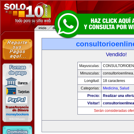
consultorioenli
Vendido!
Mayusculas:
CONSULTORIOEN
Minusculas:
consultorioenlinea
Longitud:
18 caracteres
Categorias:
Medicina
,
Salud
Precio:
Realizar una ofert
Visitar!
consultorioenline
Serán consideradas ofer