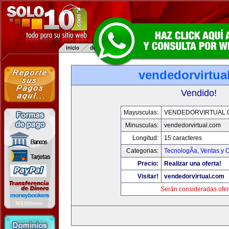
vendedorvirtua
Vendido!
Mayusculas:
VENDEDORVIRTUAL
Minusculas:
vendedorvirtual.com
Longitud:
15 caracteres
Categorias:
TecnologÃ­a
,
Ventas y 
Precio:
Realizar una oferta!
Visitar!
vendedorvirtual.com
Serán consideradas ofer