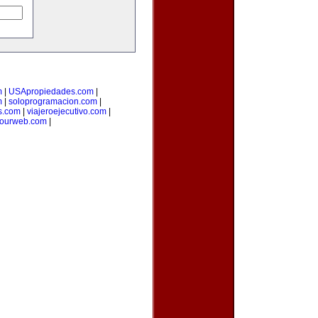
m
|
USApropiedades.com
|
m
|
soloprogramacion.com
|
s.com
|
viajeroejecutivo.com
|
yourweb.com
|