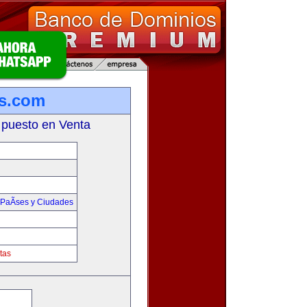
s.com
 puesto en Venta
PaÃ­ses y Ciudades
tas