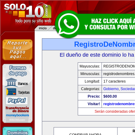
RegistroDeNomb
El dueño de este dominio lo ha
Mayusculas:
REGISTRODENO
Minusculas:
registrodenombres
Longitud:
17 caracteres
Categorias:
Gobierno
,
Socieda
Precio:
$600.00
Visitar!
registrodenombr
Serán consideradas ofer
R