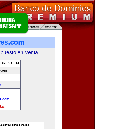
res.com
 puesto en Venta
MBRES.COM
.com
d
es.com
tas
ealizar una Oferta