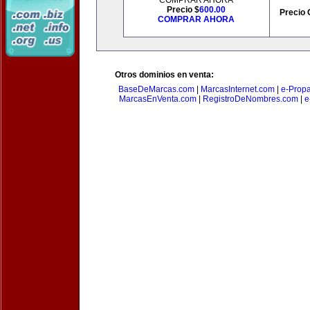
COMPRAR AHORA
Precio $
600.00
Precio 
COMPRAR AHORA
Otros dominios en venta:
BaseDeMarcas.com
|
MarcasInternet.com
|
e-Prop
MarcasEnVenta.com
|
RegistroDeNombres.com
|
e