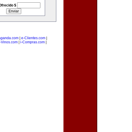
Ofrecido $
aganda.com
|
e-Clientes.com
|
-Vinos.com
|
i-Compras.com
|