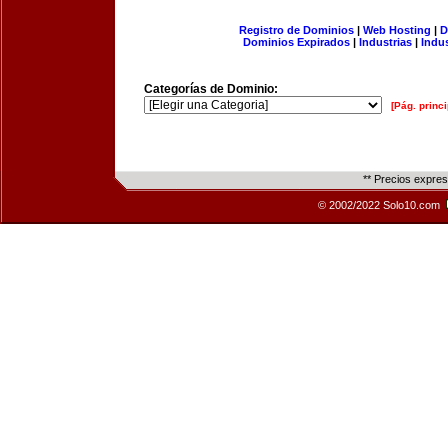
Registro de Dominios
|
Web Hosting
|
D
Dominios Expirados
|
Industrias
|
Indu
Categorías de Dominio:
[Pág. princi
** Precios expre
© 2002/2022 Solo10.com