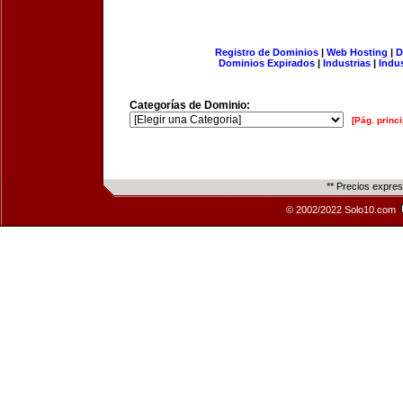
Registro de Dominios
|
Web Hosting
|
D
Dominios Expirados
|
Industrias
|
Indu
Categorías de Dominio:
[Pág. princi
** Precios expre
© 2002/2022 Solo10.com