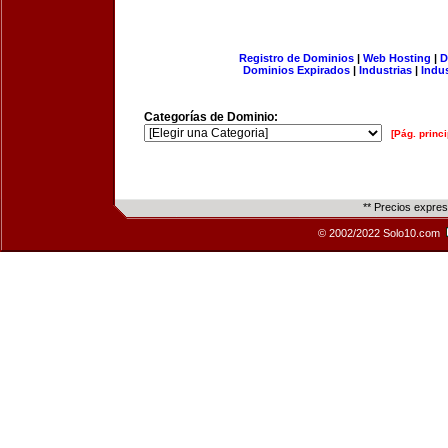
Registro de Dominios
|
Web Hosting
|
D
Dominios Expirados
|
Industrias
|
Indu
Categorías de Dominio:
[Pág. princi
** Precios expre
© 2002/2022 Solo10.com