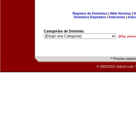
Registro de Dominios
|
Web Hosting
|
D
Dominios Expirados
|
Industrias
|
Indu
Categorías de Dominio:
[Pág. princi
** Precios expre
© 2002/2022 Solo10.com